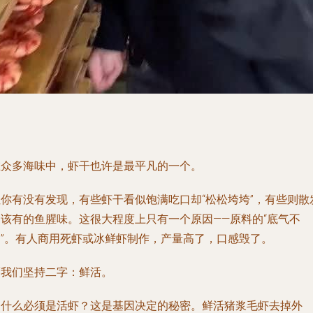
在众多海味中，虾干也许是最平凡的一个。
但你有没有发现，有些虾干看似饱满吃口却“松松垮垮”，有些则散
不该有的鱼腥味。这很大程度上只有一个原因——原料的“底气不
足”。有人商用死虾或冰鲜虾制作，产量高了，口感毁了。
而我们坚持二字：鲜活。
为什么必须是活虾？这是基因决定的秘密。鲜活猪浆毛虾去掉外