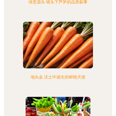
绿意源头 镜头下芦笋的品质叙事
地头金 沃土中诞生的鲜艳天使