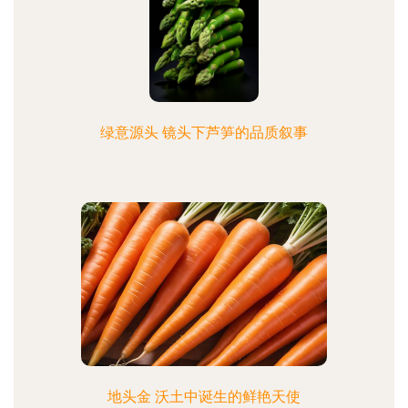
绿意源头 镜头下芦笋的品质叙事
地头金 沃土中诞生的鲜艳天使