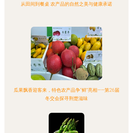
从田间到餐桌 农产品的自然之美与健康承诺
瓜果飘香迎客来，特色农产品争“鲜”亮相——第26届
冬交会探寻荆楚滋味