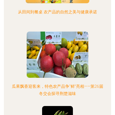
从田间到餐桌 农产品的自然之美与健康承诺
瓜果飘香迎客来，特色农产品争“鲜”亮相——第26届
冬交会探寻荆楚滋味