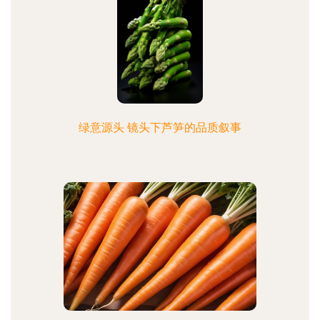
绿意源头 镜头下芦笋的品质叙事