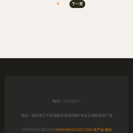
6
下一页
电话：1515022**
地址：南京市江宁区湖熟街道瑞泽路8号金宝湖熟商业广场
COPYRIGHT © 2026
WWW.BANGYIQY.COM
农产品
南京