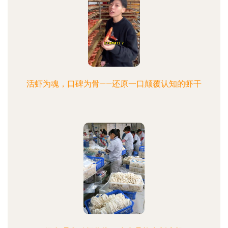
活虾为魂，口碑为骨——还原一口颠覆认知的虾干