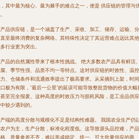
战，其中最为核心、最为棘手的难点之一，便是
供应链的管理与
化
。
农产品供应链，是一个涵盖了生产、采收、加工、储存、运输、
销直至最终消费的复杂网络。其特殊性决定了其运营难点远比其
许多行业更为突出。
农产品的自然属性带来了根本性挑战。
绝大多数农产品具有鲜活
易腐、季节性强、品质不均一等特点。这对供应链的时效性、温
能力、仓储条件和流通效率提出了极高要求。从采摘到上架，时
窗口极为有限，“最后一公里”的延误可能导致整批货物的价值大幅
损甚至完全报废。这种高度的时效压力与损耗风险，是工业品供
链中较少遇到的。
生产端的高度分散与规模化不足是结构性难题。
我国农业生产仍
小农户为主，生产分散，标准化程度低。这导致源头品控难，产
规格、质量参差不齐，难以形成稳定、统一、可大批量供应的商