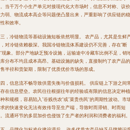
品。当千万个小生产单元对接现代化大市场时，信息不对称、议
能力弱、物流成本高企等问题便凸显出来，严重影响了供应链的
定性和效率。
第三，冷链物流等基础设施短板依然明显。
农产品，尤其是生鲜
品，对冷链依赖极深。我国冷链物流体系建设仍不完善，存在“断
链”现象。部分产地缺乏预冷设施，运输途中冷藏车比例不足，销
冷库分布不均且成本高昂。基础设施的缺失，直接制约了农产品
销售半径和货架期，限制了优质优价市场的形成。
第四，信息流不畅导致供需失衡与价值损耗。
供应链上下游之间
常存在信息壁垒。农民往往根据往年的经验或有限的信息决定种
种和规模，容易陷入“谷贱伤农”或“菜贵伤民”的周期性波动。市
需求的快速变化无法有效传导至生产端，导致时而滞销、时而短
缺。流通环节的多层加价也侵蚀了生产者的利润和消费者的福利
第五，品牌化与标准化建设滞后。
许多优质农产品缺乏品牌辨识