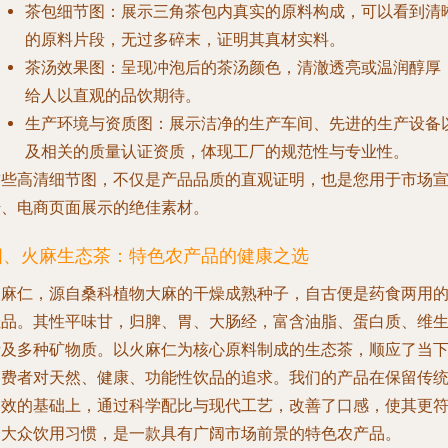
茶包细节图
：展示三角茶包内真实的原料构成，可以看到清
的原料片段，无过多碎末，证明其真材实料。
茶汤效果图
：呈现冲泡后的茶汤颜色，清澈透亮或温润醇厚
给人以直观的品饮期待。
生产环境与资质图
：展示洁净的生产车间、先进的生产设备
及相关的质量认证资质，体现工厂的规范性与专业性。
这些高清细节图，不仅是产品品质的直观证明，也是您用于市场
传、电商页面展示的绝佳素材。
四、火麻生态茶：特色农产品的健康之选
火麻仁，源自桑科植物大麻的干燥成熟种子，自古便是药食两用
佳品。其性平味甘，归脾、胃、大肠经，富含油脂、蛋白质、维
素及多种矿物质。以火麻仁为核心原料制成的生态茶，顺应了当
消费者对天然、健康、功能性饮品的追求。我们的产品在保留传
功效的基础上，通过科学配比与现代工艺，改善了口感，使其更
合大众饮用习惯，是一款具有广阔市场前景的特色农产品。