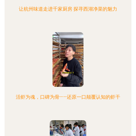
让杭州味道走进千家厨房 探寻西湖净菜的魅力
活虾为魂，口碑为骨——还原一口颠覆认知的虾干