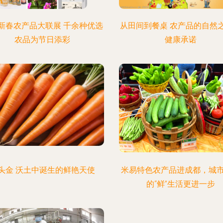
新春农产品大联展 千余种优选
从田间到餐桌 农产品的自然
农品为节日添彩
健康承诺
头金 沃土中诞生的鲜艳天使
米易特色农产品进成都，城
的“鲜”生活更进一步